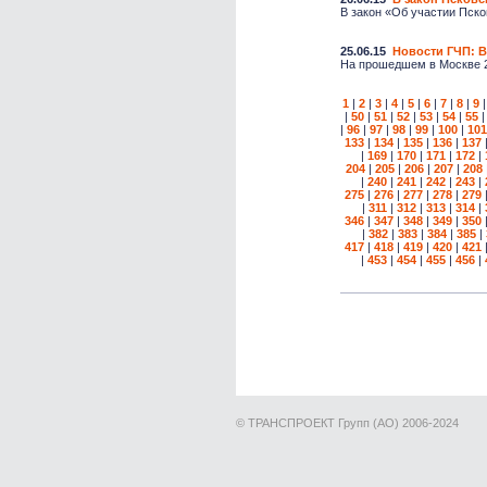
В закон «Об участии Пско
25.06.15
Новости ГЧП: В
На прошедшем в Москве 23
1
|
2
|
3
|
4
|
5
|
6
|
7
|
8
|
9
|
50
|
51
|
52
|
53
|
54
|
55
|
96
|
97
|
98
|
99
|
100
|
101
133
|
134
|
135
|
136
|
137
|
169
|
170
|
171
|
172
|
204
|
205
|
206
|
207
|
208
|
240
|
241
|
242
|
243
|
275
|
276
|
277
|
278
|
279
|
311
|
312
|
313
|
314
|
346
|
347
|
348
|
349
|
350
|
382
|
383
|
384
|
385
|
417
|
418
|
419
|
420
|
421
|
453
|
454
|
455
|
456
|
© ТРАНСПРОЕКТ Групп (АО) 2006-2024