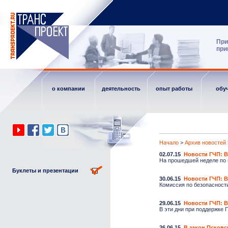
При
при
о компании
деятельность
опыт работы
обу
Начало
>
Архив новостей
02.07.15
Новости ГЧП: В
На прошедшей неделе по 
Буклеты и презентации
30.06.15
Новости ГЧП: В
Комиссия по безопасност
29.06.15
Новости ГЧП: В
В эти дни при поддержке 
26.06.15
В закон Псковс