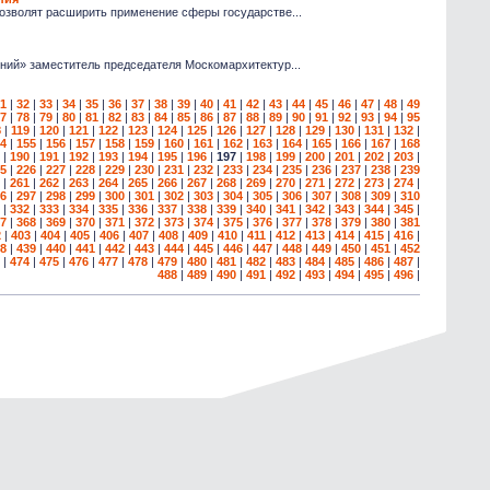
позволят расширить применение сферы государстве...
ений» заместитель председателя Москомархитектур...
1
|
32
|
33
|
34
|
35
|
36
|
37
|
38
|
39
|
40
|
41
|
42
|
43
|
44
|
45
|
46
|
47
|
48
|
49
7
|
78
|
79
|
80
|
81
|
82
|
83
|
84
|
85
|
86
|
87
|
88
|
89
|
90
|
91
|
92
|
93
|
94
|
95
8
|
119
|
120
|
121
|
122
|
123
|
124
|
125
|
126
|
127
|
128
|
129
|
130
|
131
|
132
|
4
|
155
|
156
|
157
|
158
|
159
|
160
|
161
|
162
|
163
|
164
|
165
|
166
|
167
|
168
|
190
|
191
|
192
|
193
|
194
|
195
|
196
|
197
|
198
|
199
|
200
|
201
|
202
|
203
|
5
|
226
|
227
|
228
|
229
|
230
|
231
|
232
|
233
|
234
|
235
|
236
|
237
|
238
|
239
|
261
|
262
|
263
|
264
|
265
|
266
|
267
|
268
|
269
|
270
|
271
|
272
|
273
|
274
|
6
|
297
|
298
|
299
|
300
|
301
|
302
|
303
|
304
|
305
|
306
|
307
|
308
|
309
|
310
|
332
|
333
|
334
|
335
|
336
|
337
|
338
|
339
|
340
|
341
|
342
|
343
|
344
|
345
|
7
|
368
|
369
|
370
|
371
|
372
|
373
|
374
|
375
|
376
|
377
|
378
|
379
|
380
|
381
2
|
403
|
404
|
405
|
406
|
407
|
408
|
409
|
410
|
411
|
412
|
413
|
414
|
415
|
416
|
8
|
439
|
440
|
441
|
442
|
443
|
444
|
445
|
446
|
447
|
448
|
449
|
450
|
451
|
452
|
474
|
475
|
476
|
477
|
478
|
479
|
480
|
481
|
482
|
483
|
484
|
485
|
486
|
487
|
488
|
489
|
490
|
491
|
492
|
493
|
494
|
495
|
496
|