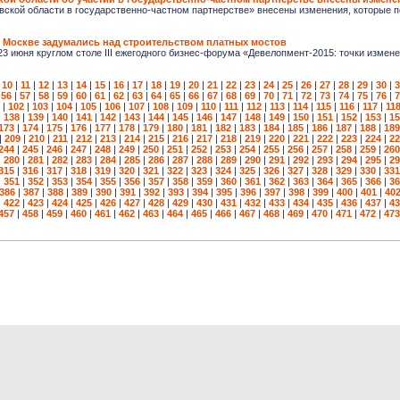
вской области в государственно-частном партнерстве» внесены изменения, которые 
 Москве задумались над строительством платных мостов
 июня круглом столе III ежегодного бизнес-форума «Девелопмент-2015: точки измен
|
10
|
11
|
12
|
13
|
14
|
15
|
16
|
17
|
18
|
19
|
20
|
21
|
22
|
23
|
24
|
25
|
26
|
27
|
28
|
29
|
30
|
3
|
56
|
57
|
58
|
59
|
60
|
61
|
62
|
63
|
64
|
65
|
66
|
67
|
68
|
69
|
70
|
71
|
72
|
73
|
74
|
75
|
76
|
7
|
102
|
103
|
104
|
105
|
106
|
107
|
108
|
109
|
110
|
111
|
112
|
113
|
114
|
115
|
116
|
117
|
11
|
138
|
139
|
140
|
141
|
142
|
143
|
144
|
145
|
146
|
147
|
148
|
149
|
150
|
151
|
152
|
153
|
15
173
|
174
|
175
|
176
|
177
|
178
|
179
|
180
|
181
|
182
|
183
|
184
|
185
|
186
|
187
|
188
|
189
|
209
|
210
|
211
|
212
|
213
|
214
|
215
|
216
|
217
|
218
|
219
|
220
|
221
|
222
|
223
|
224
|
22
244
|
245
|
246
|
247
|
248
|
249
|
250
|
251
|
252
|
253
|
254
|
255
|
256
|
257
|
258
|
259
|
260
|
280
|
281
|
282
|
283
|
284
|
285
|
286
|
287
|
288
|
289
|
290
|
291
|
292
|
293
|
294
|
295
|
29
315
|
316
|
317
|
318
|
319
|
320
|
321
|
322
|
323
|
324
|
325
|
326
|
327
|
328
|
329
|
330
|
331
|
351
|
352
|
353
|
354
|
355
|
356
|
357
|
358
|
359
|
360
|
361
|
362
|
363
|
364
|
365
|
366
|
36
386
|
387
|
388
|
389
|
390
|
391
|
392
|
393
|
394
|
395
|
396
|
397
|
398
|
399
|
400
|
401
|
40
|
422
|
423
|
424
|
425
|
426
|
427
|
428
|
429
|
430
|
431
|
432
|
433
|
434
|
435
|
436
|
437
|
43
457
|
458
|
459
|
460
|
461
|
462
|
463
|
464
|
465
|
466
|
467
|
468
|
469
|
470
|
471
|
472
|
473