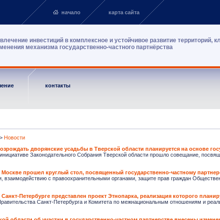
начало
карта сайта
влечение инвестиций в комплексное и устойчивое развитие территорий, к
менения механизма государственно-частного партнёрства
чение
контакты
>
Новости
озрождать дворянские усадьбы в Тверской области планируется на основе гос
инициативе Законодательного Собрания Тверской области прошло совещание, посвяще
 Москве прошел круглый стол, посвященный государственно-частному партнер
и, взаимодействию с правоохранительными органами, защите прав граждан Обществен
 Санкт-Петербурге представлен проект Этнопарка, реализация которого планир
Правительства Санкт-Петербурга и Комитета по межнациональным отношениям и реализ
кой области об участии в государственно-частном партнерстве внесены измене