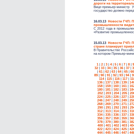
дороги на территориал
Вице-премьер-министр 
государство должно перед
16.03.13
Новости ГЧП: 
промышленности видит 
С 2012 года в промышле
«Развитие промышленност
15.03.13
Новости ГЧП: П
стране планирует прив
В Правительстве Российс
на котором Премьер-мини
1
|
2
|
3
|
4
|
5
|
6
|
7
|
8
|
32
|
33
|
34
|
35
|
36
|
37
|
3
|
61
|
62
|
63
|
64
|
65
|
66
89
|
90
|
91
|
92
|
93
|
94
|
9
114
|
115
|
116
|
117
|
11
136
|
137
|
138
|
139
|
14
158
|
159
|
160
|
161
|
16
180
|
181
|
182
|
183
|
18
202
|
203
|
204
|
205
|
20
224
|
225
|
226
|
227
|
22
246
|
247
|
248
|
249
|
25
268
|
269
|
270
|
271
|
27
290
|
291
|
292
|
293
|
29
312
|
313
|
314
|
315
|
31
334
|
335
|
336
|
337
|
33
356
|
357
|
358
|
359
|
36
378
|
379
|
380
|
381
|
38
400
|
401
|
402
|
403
|
40
422
|
423
|
424
|
425
|
42
444
|
445
|
446
|
447
|
44