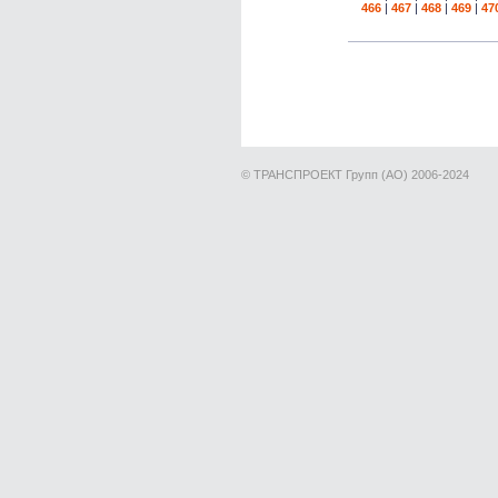
466
|
467
|
468
|
469
|
47
© ТРАНСПРОЕКТ Групп (АО) 2006-2024