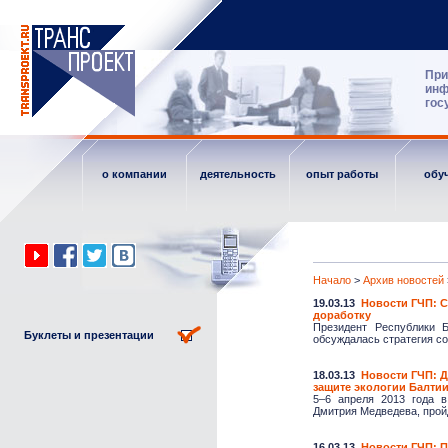
При
инф
гос
о компании
деятельность
опыт работы
обу
Начало
>
Архив новостей
19.03.13
Новости ГЧП: 
доработку
Президент Республики 
Буклеты и презентации
обсуждалась стратегия со
18.03.13
Новости ГЧП: 
защите экологии Балти
5–6 апреля 2013 года в
Дмитрия Медведева, пройд
16.03.13
Новости ГЧП: П