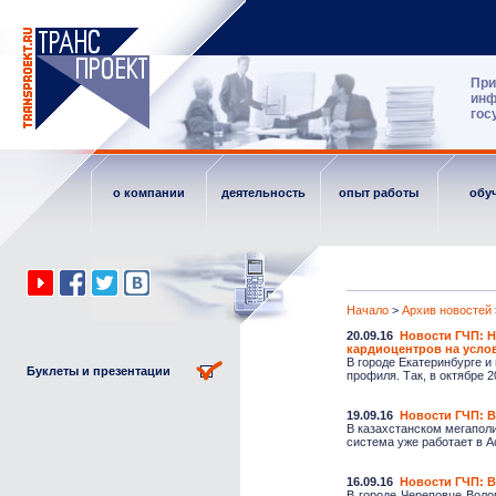
При
инф
гос
о компании
деятельность
опыт работы
обу
Начало
>
Архив новостей
20.09.16
Новости ГЧП: Н
кардиоцентров на усло
В городе Екатеринбурге 
Буклеты и презентации
профиля. Так, в октябре 20
19.09.16
Новости ГЧП: В
В казахстанском мегапол
система уже работает в А
16.09.16
Новости ГЧП: В
В городе Череповце Воло