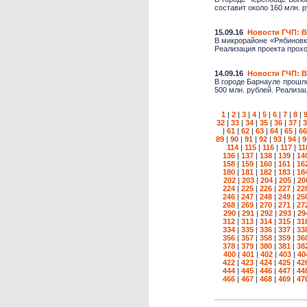
составит около 160 млн. р
15.09.16
Новости ГЧП: 
В микрорайоне «Рябиновк
Реализация проекта прохо
14.09.16
Новости ГЧП: 
В городе Барнауле прошло
500 млн. рублей. Реализац
1
|
2
|
3
|
4
|
5
|
6
|
7
|
8
|
32
|
33
|
34
|
35
|
36
|
37
|
3
|
61
|
62
|
63
|
64
|
65
|
66
89
|
90
|
91
|
92
|
93
|
94
|
9
114
|
115
|
116
|
117
|
11
136
|
137
|
138
|
139
|
14
158
|
159
|
160
|
161
|
16
180
|
181
|
182
|
183
|
18
202
|
203
|
204
|
205
|
20
224
|
225
|
226
|
227
|
22
246
|
247
|
248
|
249
|
25
268
|
269
|
270
|
271
|
27
290
|
291
|
292
|
293
|
29
312
|
313
|
314
|
315
|
31
334
|
335
|
336
|
337
|
33
356
|
357
|
358
|
359
|
36
378
|
379
|
380
|
381
|
38
400
|
401
|
402
|
403
|
40
422
|
423
|
424
|
425
|
42
444
|
445
|
446
|
447
|
44
466
|
467
|
468
|
469
|
47