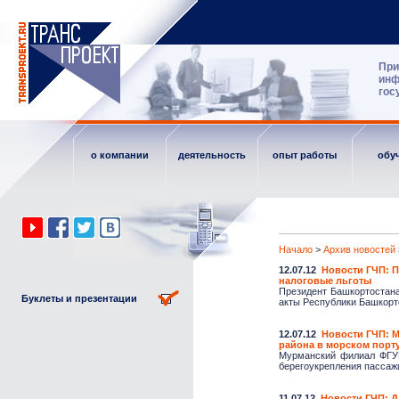
При
инф
гос
о компании
деятельность
опыт работы
обу
Начало
>
Архив новостей
12.07.12
Новости ГЧП: 
налоговые льготы
Президент Башкортостана
Буклеты и презентации
акты Республики Башкорто
12.07.12
Новости ГЧП: 
района в морском порт
Мурманский филиал ФГУП
берегоукрепления пассажи
11.07.12
Новости ГЧП: Д