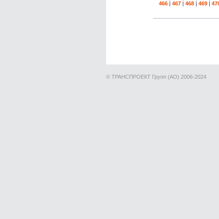
466
|
467
|
468
|
469
|
47
© ТРАНСПРОЕКТ Групп (АО) 2006-2024