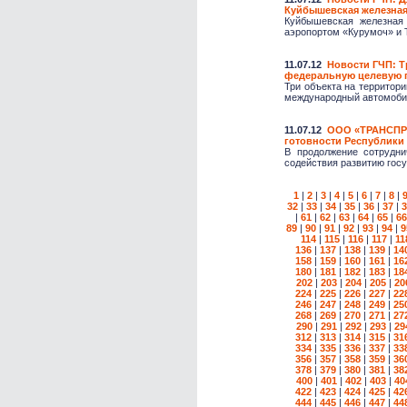
Куйбышевская железная
Куйбышевская железная 
аэропортом «Курумоч» и Т
11.07.12
Новости ГЧП: Т
федеральную целевую 
Три объекта на территори
международный автомобил
11.07.12
ООО «ТРАНСПРО
готовности Республики
В продолжение сотрудн
содействия развитию госу
1
|
2
|
3
|
4
|
5
|
6
|
7
|
8
|
32
|
33
|
34
|
35
|
36
|
37
|
3
|
61
|
62
|
63
|
64
|
65
|
66
89
|
90
|
91
|
92
|
93
|
94
|
9
114
|
115
|
116
|
117
|
11
136
|
137
|
138
|
139
|
14
158
|
159
|
160
|
161
|
16
180
|
181
|
182
|
183
|
18
202
|
203
|
204
|
205
|
20
224
|
225
|
226
|
227
|
22
246
|
247
|
248
|
249
|
25
268
|
269
|
270
|
271
|
27
290
|
291
|
292
|
293
|
29
312
|
313
|
314
|
315
|
31
334
|
335
|
336
|
337
|
33
356
|
357
|
358
|
359
|
36
378
|
379
|
380
|
381
|
38
400
|
401
|
402
|
403
|
40
422
|
423
|
424
|
425
|
42
444
|
445
|
446
|
447
|
44