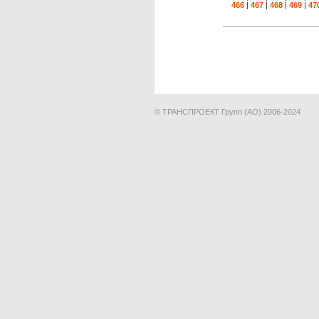
466
|
467
|
468
|
469
|
47
© ТРАНСПРОЕКТ Групп (АО) 2006-2024