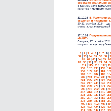
совета по социально-э
В Круглом зале Дома Сою
политике и местному само
21.10.24
В. Максимов в
экологии и изменения 
20-21 октября 2024 год
климата, организованный 
17.10.24
Получена перва
«МАРТ»
Сегодня, 17 октября 202
получил первую зарубежну
1
|
2
|
3
|
4
|
5
|
6
|
7
|
8
|
32
|
33
|
34
|
35
|
36
|
37
|
3
|
61
|
62
|
63
|
64
|
65
|
66
89
|
90
|
91
|
92
|
93
|
94
|
9
114
|
115
|
116
|
117
|
11
136
|
137
|
138
|
139
|
14
158
|
159
|
160
|
161
|
16
180
|
181
|
182
|
183
|
18
202
|
203
|
204
|
205
|
20
224
|
225
|
226
|
227
|
22
246
|
247
|
248
|
249
|
25
268
|
269
|
270
|
271
|
27
290
|
291
|
292
|
293
|
29
312
|
313
|
314
|
315
|
31
334
|
335
|
336
|
337
|
33
356
|
357
|
358
|
359
|
36
378
|
379
|
380
|
381
|
38
400
|
401
|
402
|
403
|
40
422
|
423
|
424
|
425
|
42
444
|
445
|
446
|
447
|
44