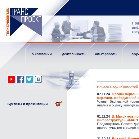
При
инф
гос
о компании
деятельность
опыт работы
обу
Начало
>
Архив новостей
07.11.24
Организационн
перечень победителей 
Члены Экспертной (оце
Буклеты и презентации
анализ и оценку конкурсны
01.11.24
В. Максимов по
инфраструктуры «МАРТ
Председатель Совета ди
принял участие в эфире п
31.10.24
Виталий Макси