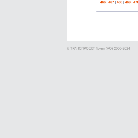
466
|
467
|
468
|
469
|
47
© ТРАНСПРОЕКТ Групп (АО) 2006-2024