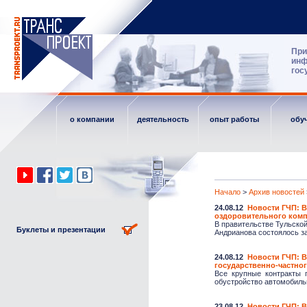
При
инф
гос
о компании
деятельность
опыт работы
обу
Начало
>
Архив новостей
24.08.12
Новости ГЧП: В
оздоровительного комп
В правительстве Тульско
Буклеты и презентации
Андрианова состоялось за
24.08.12
Новости ГЧП: В
государственно-частног
Все крупные контракты 
обустройство автомобильн
23.08.12
Новости ГЧП: В