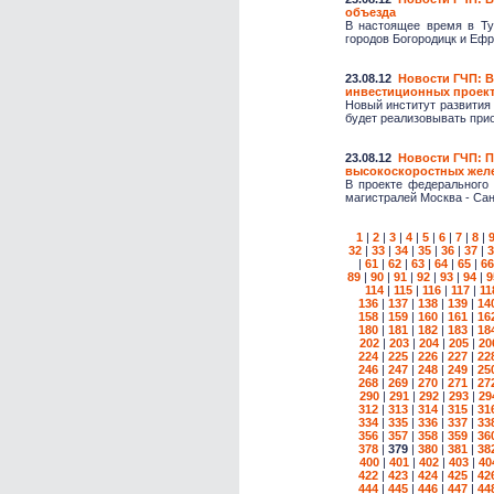
объезда
В настоящее время в Ту
городов Богородицк и Ефр
23.08.12
Новости ГЧП: В
инвестиционных проек
Новый институт развития
будет реализовывать прио
23.08.12
Новости ГЧП: 
высокоскоростных жел
В проекте федерального
магистралей Москва - Сан
1
|
2
|
3
|
4
|
5
|
6
|
7
|
8
|
32
|
33
|
34
|
35
|
36
|
37
|
3
|
61
|
62
|
63
|
64
|
65
|
66
89
|
90
|
91
|
92
|
93
|
94
|
9
114
|
115
|
116
|
117
|
11
136
|
137
|
138
|
139
|
14
158
|
159
|
160
|
161
|
16
180
|
181
|
182
|
183
|
18
202
|
203
|
204
|
205
|
20
224
|
225
|
226
|
227
|
22
246
|
247
|
248
|
249
|
25
268
|
269
|
270
|
271
|
27
290
|
291
|
292
|
293
|
29
312
|
313
|
314
|
315
|
31
334
|
335
|
336
|
337
|
33
356
|
357
|
358
|
359
|
36
378
|
379
|
380
|
381
|
38
400
|
401
|
402
|
403
|
40
422
|
423
|
424
|
425
|
42
444
|
445
|
446
|
447
|
44