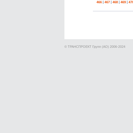
466
|
467
|
468
|
469
|
47
© ТРАНСПРОЕКТ Групп (АО) 2006-2024