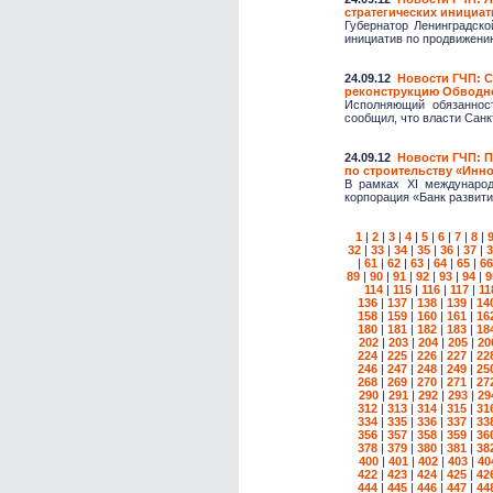
стратегических инициа
Губернатор Ленинградско
инициатив по продвижению
24.09.12
Новости ГЧП: С
реконструкцию Обводн
Исполняющий обязаннос
сообщил, что власти Санк
24.09.12
Новости ГЧП: 
по строительству «Инн
В рамках XI международ
корпорация «Банк развити
1
|
2
|
3
|
4
|
5
|
6
|
7
|
8
|
32
|
33
|
34
|
35
|
36
|
37
|
3
|
61
|
62
|
63
|
64
|
65
|
66
89
|
90
|
91
|
92
|
93
|
94
|
9
114
|
115
|
116
|
117
|
11
136
|
137
|
138
|
139
|
14
158
|
159
|
160
|
161
|
16
180
|
181
|
182
|
183
|
18
202
|
203
|
204
|
205
|
20
224
|
225
|
226
|
227
|
22
246
|
247
|
248
|
249
|
25
268
|
269
|
270
|
271
|
27
290
|
291
|
292
|
293
|
29
312
|
313
|
314
|
315
|
31
334
|
335
|
336
|
337
|
33
356
|
357
|
358
|
359
|
36
378
|
379
|
380
|
381
|
38
400
|
401
|
402
|
403
|
40
422
|
423
|
424
|
425
|
42
444
|
445
|
446
|
447
|
44