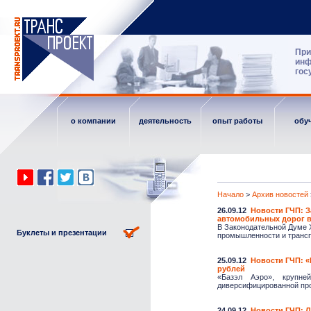
При
инф
гос
о компании
деятельность
опыт работы
обу
Начало
>
Архив новостей
26.09.12
Новости ГЧП: З
автомобильных дорог в
В Законодательной Думе 
Буклеты и презентации
промышленности и транспо
25.09.12
Новости ГЧП: «
рублей
«Базэл Аэро», крупне
диверсифицированной про
24.09.12
Новости ГЧП: Л