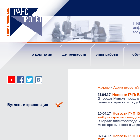
При
инф
гос
о компании
деятельность
опыт работы
обу
Начало
>
Архив новостей
11.04.17
Новости ГЧП: Б
В городе Минске прошло 
разного возраста, от 2 до 6
Буклеты и презентации
10.04.17
Новости ГЧП: В
амбулаторного гемодиа
В городе Димитровграде 
многопрофильного стацио
07.04.17
Новости ГЧП: В
ГЧП