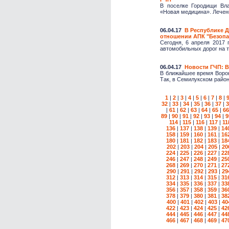
В поселке Городищи Вла
«Новая медицина». Лечени
06.04.17
В Республике Д
отношении АПК "Безопа
Сегодня, 6 апреля 2017 
автомобильных дорог на т
06.04.17
Новости ГЧП: 
В ближайшее время Ворон
Так, в Семилукском район
1
|
2
|
3
|
4
|
5
|
6
|
7
|
8
|
32
|
33
|
34
|
35
|
36
|
37
|
3
|
61
|
62
|
63
|
64
|
65
|
66
89
|
90
|
91
|
92
|
93
|
94
|
9
114
|
115
|
116
|
117
|
11
136
|
137
|
138
|
139
|
14
158
|
159
|
160
|
161
|
16
180
|
181
|
182
|
183
|
18
202
|
203
|
204
|
205
|
20
224
|
225
|
226
|
227
|
22
246
|
247
|
248
|
249
|
25
268
|
269
|
270
|
271
|
27
290
|
291
|
292
|
293
|
29
312
|
313
|
314
|
315
|
31
334
|
335
|
336
|
337
|
33
356
|
357
|
358
|
359
|
36
378
|
379
|
380
|
381
|
38
400
|
401
|
402
|
403
|
40
422
|
423
|
424
|
425
|
42
444
|
445
|
446
|
447
|
44
466
|
467
|
468
|
469
|
47