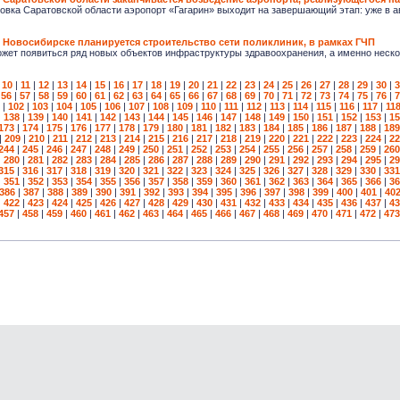
вка Саратовской области аэропорт «Гагарин» выходит на завершающий этап: уже в авг
 Новосибирске планируется строительство сети поликлиник, в рамках ГЧП
жет появиться ряд новых объектов инфраструктуры здравоохранения, а именно нескол
|
10
|
11
|
12
|
13
|
14
|
15
|
16
|
17
|
18
|
19
|
20
|
21
|
22
|
23
|
24
|
25
|
26
|
27
|
28
|
29
|
30
|
3
|
56
|
57
|
58
|
59
|
60
|
61
|
62
|
63
|
64
|
65
|
66
|
67
|
68
|
69
|
70
|
71
|
72
|
73
|
74
|
75
|
76
|
7
|
102
|
103
|
104
|
105
|
106
|
107
|
108
|
109
|
110
|
111
|
112
|
113
|
114
|
115
|
116
|
117
|
11
|
138
|
139
|
140
|
141
|
142
|
143
|
144
|
145
|
146
|
147
|
148
|
149
|
150
|
151
|
152
|
153
|
15
173
|
174
|
175
|
176
|
177
|
178
|
179
|
180
|
181
|
182
|
183
|
184
|
185
|
186
|
187
|
188
|
189
|
209
|
210
|
211
|
212
|
213
|
214
|
215
|
216
|
217
|
218
|
219
|
220
|
221
|
222
|
223
|
224
|
22
244
|
245
|
246
|
247
|
248
|
249
|
250
|
251
|
252
|
253
|
254
|
255
|
256
|
257
|
258
|
259
|
260
|
280
|
281
|
282
|
283
|
284
|
285
|
286
|
287
|
288
|
289
|
290
|
291
|
292
|
293
|
294
|
295
|
29
315
|
316
|
317
|
318
|
319
|
320
|
321
|
322
|
323
|
324
|
325
|
326
|
327
|
328
|
329
|
330
|
331
|
351
|
352
|
353
|
354
|
355
|
356
|
357
|
358
|
359
|
360
|
361
|
362
|
363
|
364
|
365
|
366
|
36
386
|
387
|
388
|
389
|
390
|
391
|
392
|
393
|
394
|
395
|
396
|
397
|
398
|
399
|
400
|
401
|
40
|
422
|
423
|
424
|
425
|
426
|
427
|
428
|
429
|
430
|
431
|
432
|
433
|
434
|
435
|
436
|
437
|
43
457
|
458
|
459
|
460
|
461
|
462
|
463
|
464
|
465
|
466
|
467
|
468
|
469
|
470
|
471
|
472
|
473