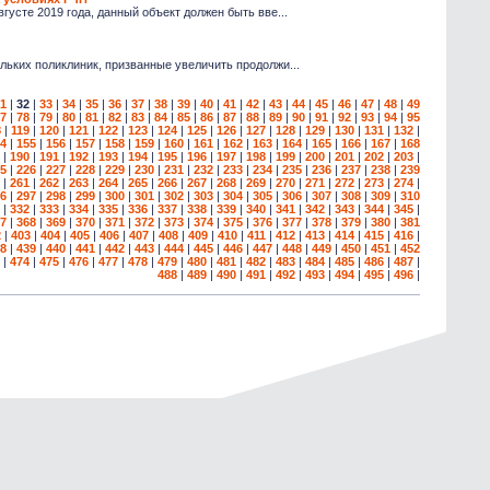
усте 2019 года, данный объект должен быть вве...
ьких поликлиник, призванные увеличить продолжи...
1
|
32
|
33
|
34
|
35
|
36
|
37
|
38
|
39
|
40
|
41
|
42
|
43
|
44
|
45
|
46
|
47
|
48
|
49
7
|
78
|
79
|
80
|
81
|
82
|
83
|
84
|
85
|
86
|
87
|
88
|
89
|
90
|
91
|
92
|
93
|
94
|
95
8
|
119
|
120
|
121
|
122
|
123
|
124
|
125
|
126
|
127
|
128
|
129
|
130
|
131
|
132
|
4
|
155
|
156
|
157
|
158
|
159
|
160
|
161
|
162
|
163
|
164
|
165
|
166
|
167
|
168
|
190
|
191
|
192
|
193
|
194
|
195
|
196
|
197
|
198
|
199
|
200
|
201
|
202
|
203
|
5
|
226
|
227
|
228
|
229
|
230
|
231
|
232
|
233
|
234
|
235
|
236
|
237
|
238
|
239
|
261
|
262
|
263
|
264
|
265
|
266
|
267
|
268
|
269
|
270
|
271
|
272
|
273
|
274
|
6
|
297
|
298
|
299
|
300
|
301
|
302
|
303
|
304
|
305
|
306
|
307
|
308
|
309
|
310
|
332
|
333
|
334
|
335
|
336
|
337
|
338
|
339
|
340
|
341
|
342
|
343
|
344
|
345
|
7
|
368
|
369
|
370
|
371
|
372
|
373
|
374
|
375
|
376
|
377
|
378
|
379
|
380
|
381
2
|
403
|
404
|
405
|
406
|
407
|
408
|
409
|
410
|
411
|
412
|
413
|
414
|
415
|
416
|
8
|
439
|
440
|
441
|
442
|
443
|
444
|
445
|
446
|
447
|
448
|
449
|
450
|
451
|
452
|
474
|
475
|
476
|
477
|
478
|
479
|
480
|
481
|
482
|
483
|
484
|
485
|
486
|
487
|
488
|
489
|
490
|
491
|
492
|
493
|
494
|
495
|
496
|