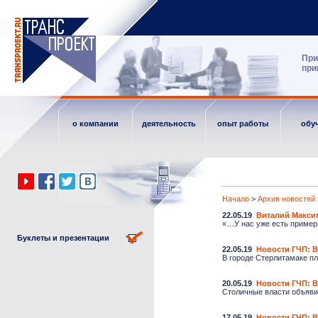
При
при
о компании
деятельность
опыт работы
обу
Начало
>
Архив новостей
22.05.19
Виталий Максим
«…У нас уже есть примеры
Буклеты и презентации
22.05.19
Новости ГЧП: 
В городе Стерлитамаке пл
20.05.19
Новости ГЧП: В
Столичные власти объявил
17.05.19
Новости ГЧП: В