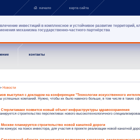
начало
карта сайта
влечение инвестиций в комплексное и устойчивое развитие территорий, к
менения механизма государственно-частного партнёрства
чение
контакты
>
Новости
ов выступил с докладом на конференции "Технологии искусственного интелле
 успешных компаний. Нужно, чтобы их было намного больше, в том числе в таких сфе
В Стерлитамаке появится новый объект инфраструктуры здравоохранения
анируется строительство перспективах нового высокотехнологичного специализированн
 Москве планируется строительство новой канатной дороги
и конкурс на поиск инвестора, для участия в проекте реализации новой канатной дор
 Саратовской области заканчивается возведение аэропорта, реализующегося н