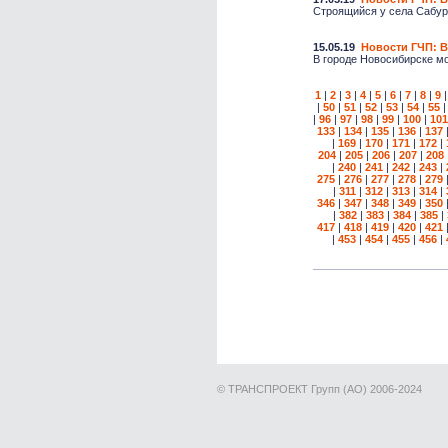
Строящийся у села Сабуро
15.05.19
Новости ГЧП: В
В городе Новосибирске мо
1
|
2
|
3
|
4
|
5
|
6
|
7
|
8
|
9
|
50
|
51
|
52
|
53
|
54
|
55
|
96
|
97
|
98
|
99
|
100
|
101
133
|
134
|
135
|
136
|
137
|
169
|
170
|
171
|
172
|
204
|
205
|
206
|
207
|
208
|
240
|
241
|
242
|
243
|
275
|
276
|
277
|
278
|
279
|
311
|
312
|
313
|
314
|
346
|
347
|
348
|
349
|
350
|
382
|
383
|
384
|
385
|
417
|
418
|
419
|
420
|
421
|
453
|
454
|
455
|
456
|
© ТРАНСПРОЕКТ Групп (АО) 2006-2024