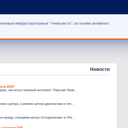
лючевые инфраструктурные "точки роста", на основе активного
Новости
кта 2019"
рах, как искусственный интеллект. Поручаю Прав...
ого центра, а именно центра диагностики и леч...
оги между станциями метро «Сходненская» и «Ре...
а условиях ГЧП