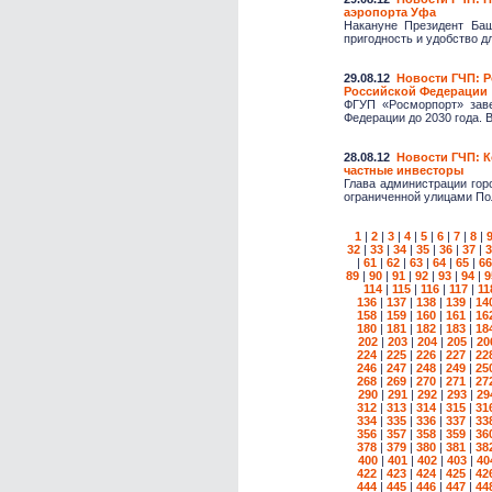
аэропорта Уфа
Накануне Президент Баш
пригодность и удобство дл
29.08.12
Новости ГЧП: Р
Российской Федерации
ФГУП «Росморпорт» заве
Федерации до 2030 года. В
28.08.12
Новости ГЧП: К
частные инвесторы
Глава администрации гор
ограниченной улицами Пол
1
|
2
|
3
|
4
|
5
|
6
|
7
|
8
|
32
|
33
|
34
|
35
|
36
|
37
|
3
|
61
|
62
|
63
|
64
|
65
|
66
89
|
90
|
91
|
92
|
93
|
94
|
9
114
|
115
|
116
|
117
|
11
136
|
137
|
138
|
139
|
14
158
|
159
|
160
|
161
|
16
180
|
181
|
182
|
183
|
18
202
|
203
|
204
|
205
|
20
224
|
225
|
226
|
227
|
22
246
|
247
|
248
|
249
|
25
268
|
269
|
270
|
271
|
27
290
|
291
|
292
|
293
|
29
312
|
313
|
314
|
315
|
31
334
|
335
|
336
|
337
|
33
356
|
357
|
358
|
359
|
36
378
|
379
|
380
|
381
|
38
400
|
401
|
402
|
403
|
40
422
|
423
|
424
|
425
|
42
444
|
445
|
446
|
447
|
44