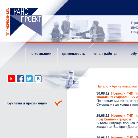
При
инф
гос
о компании
деятельность
опыт работы
обу
Начало
>
Архив новостей
30.08.12
Новости ГЧП: К
значимых социальных 
По словам министра стро
Буклеты и презентации
Смородина до конца этого 
29.08.12
Новости ГЧП: «
под Калининградом
В Калининграде прошла в
холдинга» Валерия Драгано
29.08.12
Новости ГЧП: 