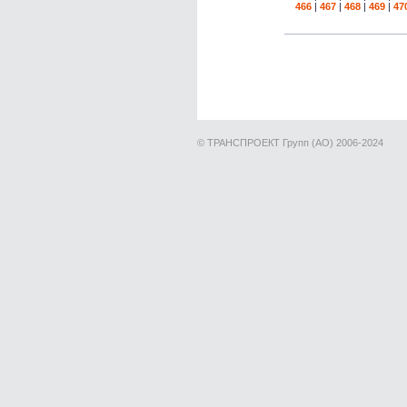
466
|
467
|
468
|
469
|
47
© ТРАНСПРОЕКТ Групп (АО) 2006-2024