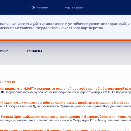
начало
карта сайта
влечение инвестиций в комплексное и устойчивое развитие территорий, к
менения механизма государственно-частного партнёрства
чение
контакты
>
Новости
«Мы видим, что «МАРТ» становится реальной востребованной общественной пл
III Всероссийского конкурса объектов социальной инфраструктуры «МАРТ» подвёл про
сийская наука и инвесторы обсудили системные проблемы социальной инфраст
да, в Государственной Думе состоялось Организационное заседание Координационного
 России Ирек Файзуллин поддержал проведение III Всероссийского конкурса 
 жилищно-коммунального хозяйства Российской Федерации И.Э. Файзуллин направил пр
ии поддержал проведение III Всероссийского конкурса объектов социальной 