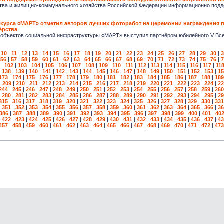
тва и жилищно-коммунального хозяйства Российской Федерации информационно поддерж
нкурса «МАРТ» отметил авторов лучших фоторабот на церемонии награждения
ёрства
рс объектов социальной инфраструктуры «МАРТ» выступил партнёром юбилейного V Вс
|
10
|
11
|
12
|
13
|
14
|
15
|
16
|
17
|
18
|
19
|
20
|
21
|
22
|
23
|
24
|
25
|
26
|
27
|
28
|
29
|
30
|
3
|
56
|
57
|
58
|
59
|
60
|
61
|
62
|
63
|
64
|
65
|
66
|
67
|
68
|
69
|
70
|
71
|
72
|
73
|
74
|
75
|
76
|
7
|
102
|
103
|
104
|
105
|
106
|
107
|
108
|
109
|
110
|
111
|
112
|
113
|
114
|
115
|
116
|
117
|
11
|
138
|
139
|
140
|
141
|
142
|
143
|
144
|
145
|
146
|
147
|
148
|
149
|
150
|
151
|
152
|
153
|
15
173
|
174
|
175
|
176
|
177
|
178
|
179
|
180
|
181
|
182
|
183
|
184
|
185
|
186
|
187
|
188
|
189
|
209
|
210
|
211
|
212
|
213
|
214
|
215
|
216
|
217
|
218
|
219
|
220
|
221
|
222
|
223
|
224
|
22
244
|
245
|
246
|
247
|
248
|
249
|
250
|
251
|
252
|
253
|
254
|
255
|
256
|
257
|
258
|
259
|
260
|
280
|
281
|
282
|
283
|
284
|
285
|
286
|
287
|
288
|
289
|
290
|
291
|
292
|
293
|
294
|
295
|
29
315
|
316
|
317
|
318
|
319
|
320
|
321
|
322
|
323
|
324
|
325
|
326
|
327
|
328
|
329
|
330
|
331
|
351
|
352
|
353
|
354
|
355
|
356
|
357
|
358
|
359
|
360
|
361
|
362
|
363
|
364
|
365
|
366
|
36
386
|
387
|
388
|
389
|
390
|
391
|
392
|
393
|
394
|
395
|
396
|
397
|
398
|
399
|
400
|
401
|
40
|
422
|
423
|
424
|
425
|
426
|
427
|
428
|
429
|
430
|
431
|
432
|
433
|
434
|
435
|
436
|
437
|
43
457
|
458
|
459
|
460
|
461
|
462
|
463
|
464
|
465
|
466
|
467
|
468
|
469
|
470
|
471
|
472
|
473