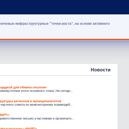
лючевые инфраструктурные "точки роста", на основе активного
Новости
ощадкой для обмена опытом»
межуточные итоги основного этапа. На сегодн...
руктуры регионов и муниципалитетов
 научного совета по межсекторному взаимодей...
«МАРТ»
иветственное письмо участникам и организато...
инфраструктуры «МАРТ»