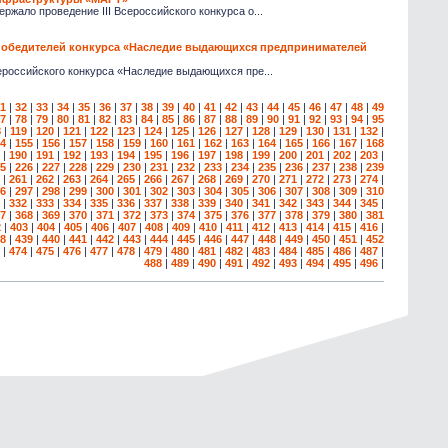
ало проведение III Всероссийского конкурса о...
 победителей конкурса «Наследие выдающихся предпринимателей
ероссийского конкурса «Наследие выдающихся пре...
1
|
32
|
33
|
34
|
35
|
36
|
37
|
38
|
39
|
40
|
41
|
42
|
43
|
44
|
45
|
46
|
47
|
48
|
49
7
|
78
|
79
|
80
|
81
|
82
|
83
|
84
|
85
|
86
|
87
|
88
|
89
|
90
|
91
|
92
|
93
|
94
|
95
8
|
119
|
120
|
121
|
122
|
123
|
124
|
125
|
126
|
127
|
128
|
129
|
130
|
131
|
132
|
4
|
155
|
156
|
157
|
158
|
159
|
160
|
161
|
162
|
163
|
164
|
165
|
166
|
167
|
168
|
190
|
191
|
192
|
193
|
194
|
195
|
196
|
197
|
198
|
199
|
200
|
201
|
202
|
203
|
5
|
226
|
227
|
228
|
229
|
230
|
231
|
232
|
233
|
234
|
235
|
236
|
237
|
238
|
239
|
261
|
262
|
263
|
264
|
265
|
266
|
267
|
268
|
269
|
270
|
271
|
272
|
273
|
274
|
6
|
297
|
298
|
299
|
300
|
301
|
302
|
303
|
304
|
305
|
306
|
307
|
308
|
309
|
310
|
332
|
333
|
334
|
335
|
336
|
337
|
338
|
339
|
340
|
341
|
342
|
343
|
344
|
345
|
7
|
368
|
369
|
370
|
371
|
372
|
373
|
374
|
375
|
376
|
377
|
378
|
379
|
380
|
381
2
|
403
|
404
|
405
|
406
|
407
|
408
|
409
|
410
|
411
|
412
|
413
|
414
|
415
|
416
|
8
|
439
|
440
|
441
|
442
|
443
|
444
|
445
|
446
|
447
|
448
|
449
|
450
|
451
|
452
|
474
|
475
|
476
|
477
|
478
|
479
|
480
|
481
|
482
|
483
|
484
|
485
|
486
|
487
|
488
|
489
|
490
|
491
|
492
|
493
|
494
|
495
|
496
|