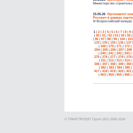
Министерство строительс
15.05.26
Оргкомитет ко
России» в рамках партн
III Всероссийский конку
1
|
2
|
3
|
4
|
5
|
6
|
7
|
8
|
9
|
50
|
51
|
52
|
53
|
54
|
55
|
96
|
97
|
98
|
99
|
100
|
101
133
|
134
|
135
|
136
|
137
|
169
|
170
|
171
|
172
|
204
|
205
|
206
|
207
|
208
|
240
|
241
|
242
|
243
|
275
|
276
|
277
|
278
|
279
|
311
|
312
|
313
|
314
|
346
|
347
|
348
|
349
|
350
|
382
|
383
|
384
|
385
|
417
|
418
|
419
|
420
|
421
|
453
|
454
|
455
|
456
|
© ТРАНСПРОЕКТ Групп (АО) 2006-2024