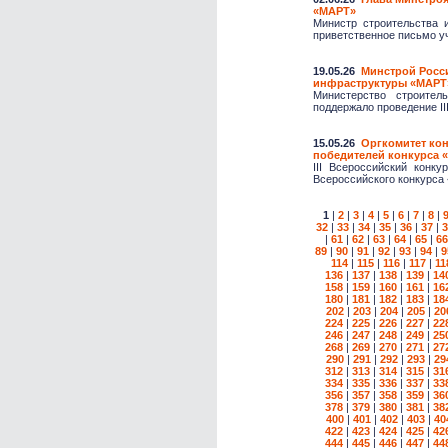
«МАРТ»
Министр строительства 
приветственное письмо уч
19.05.26
Минстрой Росси
инфраструктуры «МАРТ
Министерство строител
поддержало проведение III
15.05.26
Оргкомитет ко
победителей конкурса 
III Всероссийский конк
Всероссийского конкурса
1
|
2
|
3
|
4
|
5
|
6
|
7
|
8
|
32
|
33
|
34
|
35
|
36
|
37
|
3
|
61
|
62
|
63
|
64
|
65
|
66
89
|
90
|
91
|
92
|
93
|
94
|
9
114
|
115
|
116
|
117
|
11
136
|
137
|
138
|
139
|
14
158
|
159
|
160
|
161
|
16
180
|
181
|
182
|
183
|
18
202
|
203
|
204
|
205
|
20
224
|
225
|
226
|
227
|
22
246
|
247
|
248
|
249
|
25
268
|
269
|
270
|
271
|
27
290
|
291
|
292
|
293
|
29
312
|
313
|
314
|
315
|
31
334
|
335
|
336
|
337
|
33
356
|
357
|
358
|
359
|
36
378
|
379
|
380
|
381
|
38
400
|
401
|
402
|
403
|
40
422
|
423
|
424
|
425
|
42
444
|
445
|
446
|
447
|
44