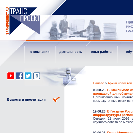
При
инф
гос
о компании
деятельность
опыт работы
обу
Начало
>
Архив новостей
03.08.26
В. Максимов: 
площадкой для обмена
Организационный комите
Буклеты и презентации
промежуточные итоги осно
19.06.26
В Госдуме Рос
инфраструктуры регион
Сегодня, 19 июля 2026 г
научного совета по межсе
02.06.26
Глава Минстроя