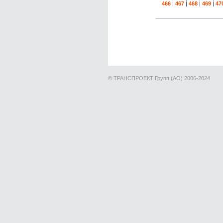
466
|
467
|
468
|
469
|
47
© ТРАНСПРОЕКТ Групп (АО) 2006-2024