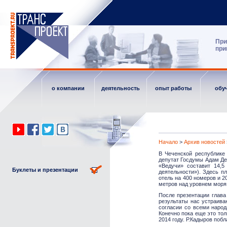
При
при
о компании
деятельность
опыт работы
обу
Начало
>
Архив новостей
В Чеченской республике 
депутат Госдумы Адам Де
«Ведучи» составит 14,5
Буклеты и презентации
деятельности»). Здесь п
отель на 400 номеров и 
метров над уровнем моря 
После презентации глава
результаты нас устраива
согласии со всеми народ
Конечно пока еще это тол
2014 году. Р.Кадыров побл