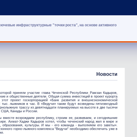
лючевые инфраструктурные "точки роста", на основе активного
Новости
которой приняли участие глава Чеченской Республики Рамзан Кадыров,
ские и общественные деятели. Общая сумма инвестиций в проект курорта
 этот проект госкорпорацией «Банк развития и внешнеэкономической
2 тыс. лыжников в час. В «Ведучи» также будут возведены пятизвездный
орнолыжную трассу из девятнадцати планируемых на высоте в две тысячи
, США, Канады и России.
 вместе возрождаем республику, строим ее, развиваем, и сегодняшние
 мире. Ахмат-Хаджи Кадыров хотел, чтобы чеченский народ жил в мире и
 образования, культуры. И мы - его команда - выполняем его заветы».
езонного горно-лыжного комплекса "Ведучи" необходимо обеспечить уже в
вке.