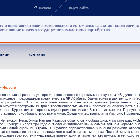
начало
карта сайта
влечение инвестиций в комплексное и устойчивое развитие территорий, к
менения механизма государственно-частного партнёрства
чение
контакты
>
Новости
состоялась презентация проекта всесезонного горнолыжного курорта «Ведучи», в 
лимханов, председатель правительства ЧР Абубакар Эдельгериев и другие политиче
 млрд рублей. Это частные инвестиции и банковские кредиты (выделенный под
ланируется построить 19 трасс протяженностью 46 км и пропускной способностью 1
20 шале. Курорт сможет принять единовременно около 4,8 тыс. отдыхающих. Первую г
открывают сноубордисты со всего мира. Среди них экстремалы из Австрии, Норвегии
 Чеченской Республики Рамзан Кадыров обратился к собравшимся со словами: -«Мы
ют. Я уверен, через три года о "Ведучи" заговорят как о самом лучшем курорте в
ами нашей огромной страны. Он уделял первостепенное значение развитию спорта,
ько презентация проекта, впереди много работы и сжатые сроки. Полный запуск всес
агодарил всех гостей и участников презентации, а также тех, кто помогал в ее подгото