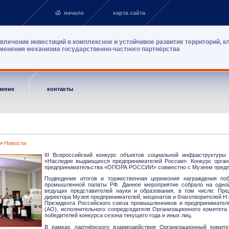
начало
карта сайта
влечение инвестиций в комплексное и устойчивое развитие территорий, к
менения механизма государственно-частного партнёрства
чение
контакты
>
Новости
III Всероссийский конкурс объектов социальной инфраструктур
«Наследие выдающихся предпринимателей России». Конкурс орган
предпринимательства «ОПОРА РОССИИ» совместно с Музеем предпри
Подведение итогов и торжественная церемония награждения по
промышленной палаты РФ. Данное мероприятие собрало на одной 
ведущих представителей науки и образования, в том числе: Пр
директора Музея предпринимателей, меценатов и благотворителей Н.
Президента Российского союза промышленников и предпринимател
(АО), исполнительного сопредседателя Организационного комитета
победителей конкурса сезона текущего года и иных лиц.
В рамках партнёрского взаимодействия Организационный комит