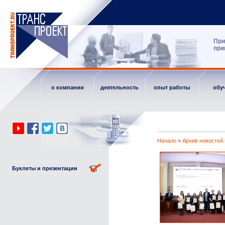
При
при
о компании
деятельность
опыт работы
обу
Начало
>
Архив новостей
Буклеты и презентации