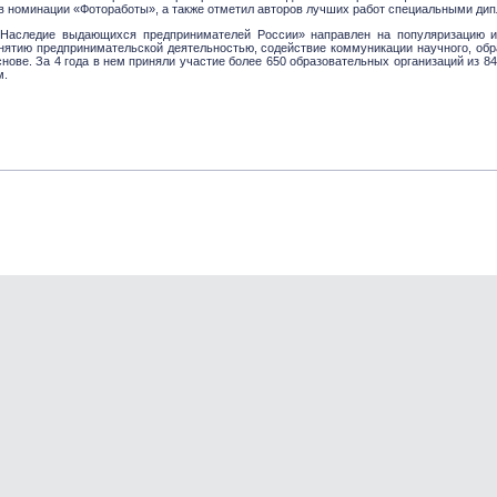
 в номинации «Фотоработы», а также отметил авторов лучших работ специальными ди
«Наследие выдающихся предпринимателей России» направлен на популяризацию и
нятию предпринимательской деятельностью, содействие коммуникации научного, обр
снове. За 4 года в нем приняли участие более 650 образовательных организаций из 8
м.