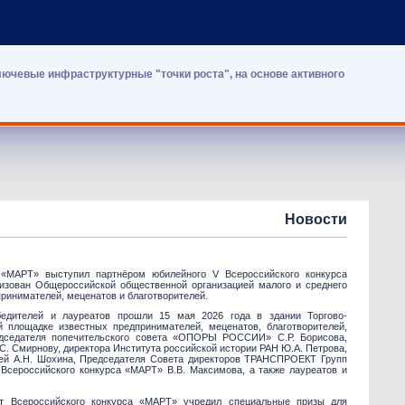
лючевые инфраструктурные "точки роста", на основе активного
Новости
ы «МАРТ» выступил партнёром юбилейного V Всероссийского конкурса
изован Общероссийской общественной организацией малого и среднего
нимателей, меценатов и благотворителей.
бедителей и лауреатов прошли 15 мая 2026 года в здании Торгово-
площадке известных предпринимателей, меценатов, благотворителей,
едседателя попечительского совета «ОПОРЫ РОССИИ» С.Р. Борисова,
С. Смирнову, директора Института российской истории РАН Ю.А. Петрова,
ей А.Н. Шохина, Председателя Совета директоров ТРАНСПРОЕКТ Групп
 Всероссийского конкурса «МАРТ» В.В. Максимова, а также лауреатов и
ет Всероссийского конкурса «МАРТ» учредил специальные призы для