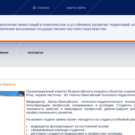
начало
карта сайта
влечение инвестиций в комплексное и устойчивое развитие территорий, к
менения механизма государственно-частного партнёрства
чение
контакты
>
Новости
Организационный комитет Всероссийского конкурса объектов социал
Итак, первая ласточка - АУ «Ханты-Мансийский технолого-педагогиче
Медиацентр Ханты-Мансийского технолого-педагогического колл
популяризацию профессий, осваиваемых в колледже. Студенты 
значимость рабочих и прикладных профессий, демонстрируют реа
профессионального развития.
На момент подачи заявки проект находится на стадии устойчивой реа
медиацентр функционирует на постоянной основе
сформирована команда студентов
регулярно создаются видеоролики о профессиях колледжа