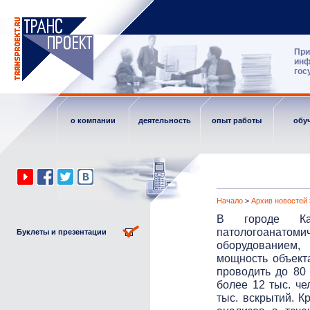
При
инф
гос
о компании
деятельность
опыт работы
обу
Начало
>
Архив новостей
В городе Калу
патологоанатом
Буклеты и презентации
оборудованием,
мощность объекта
проводить до 80
более 12 тыс. че
тыс. вскрытий. К