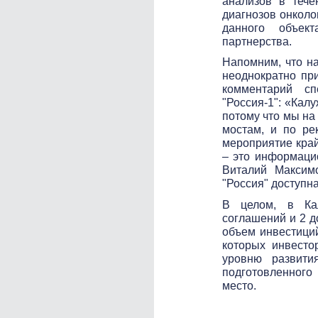
анализов в тече
диагнозов онколо
данного объект
партнерства.
Напомним, что на
неоднократно пр
комментарий сп
"Россия-1": «Кал
потому что мы на
мостам, и по ре
мероприятие край
– это информацио
Виталий Максимо
"Россия" доступн
В целом, в Кал
соглашений и 2 
объем инвестиций
которых инвесто
уровню развития
подготовленного
место.