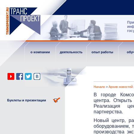
При
инф
гос
о компании
деятельность
опыт работы
обу
Начало
>
Архив новостей
В городе Комсом
центра. Открыть
Буклеты и презентации
Реализация це
партнерства.
Новый центр, ра
оборудованием, 
производства эк