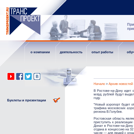
При
при
о компании
деятельность
опыт работы
обу
Начало
>
Архив новостей
В Ростове-на-Дону идет 
млрд. рублей будут выдел
году.
Буклеты и презентации
"Новый аэропорт будет о
трафика московских аэро
региона В.Голубев.
Ростовская область явля
приступить к реализации
Дона» в Ростове-на-Дону
отдана в концессию на 32
числе — для людей с огр