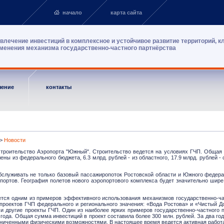
начало
карта сайта
влечение инвестиций в комплексное и устойчивое развитие территорий, к
менения механизма государственно-частного партнёрства
чение
контакты
>
Новости
строительство Аэропорта "Южный". Строительство ведется на условиях ГЧП. Общая с
ены из федерального бюджета, 6.3 млрд. рублей - из областного, 17.9 млрд. рублей -
бслуживать не только базовый пассажиропоток Ростовской области и Южного федерал
портов. География полетов нового аэропортового комплекса будет значительно шире,
ется одним из примеров эффективного использования механизмов государственно-ча
 проектов ГЧП федерального и регионального значения: «Вода Ростова» и «Чистый 
 и другие проекты ГЧП. Один из наиболее ярких примеров государственно-частного 
 года. Общая сумма инвестиций в проект составила более 300 млн. рублей. За два го
аниченными физическими возможностями. В настоящее время ведется активная работ