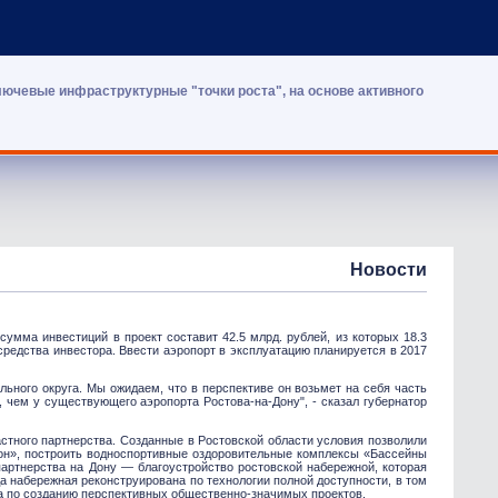
лючевые инфраструктурные "точки роста", на основе активного
Новости
умма инвестиций в проект составит 42.5 млрд. рублей, из которых 18.3
 средства инвестора. Ввести аэропорт в эксплуатацию планируется в 2017
ьного округа. Мы ожидаем, что в перспективе он возьмет на себя часть
 чем у существующего аэропорта Ростова-на-Дону", - сказал губернатор
стного партнерства. Созданные в Ростовской области условия позволили
Дон», построить водноспортивные оздоровительные комплексы «Бассейны
партнерства на Дону — благоустройство ростовской набережной, которая
да набережная реконструирована по технологии полной доступности, в том
а по созданию перспективных общественно-значимых проектов.