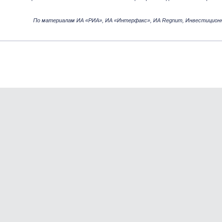
По материалам ИА «РИА», ИА «Интерфакс», ИА Regnum, Инвестицион