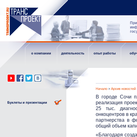
При
инф
гос
о компании
деятельность
опыт работы
обу
Начало
>
Архив новостей
В городе Сочи п
реализация проек
Буклеты и презентации
25 тыс. диагнос
онкоцентров в кр
партнерства в ф
общий объем капи
«Благодаря созда