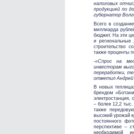
налоговых отчис
продукцией по д
губернатор Волг
Всего в создани
миллиарда рублей
бюджет. На эти ц
и региональные 
строительство с
также проценты по
-«Спрос на ме
инвесторам выго
переработки, те
отметил Андрей 
В новых теплица
брендом «Ботани
электростанция,
– более 12,2 тыс
также передовую
высокий урожай к
постоянного фот
перспективе – с
необходимой и