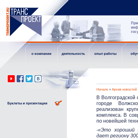
При
инф
гос
о компании
деятельность
опыт работы
обу
Начало
>
Архив новостей
В Волгоградской 
городе Волжско
Буклеты и презентации
реализован круп
комплекса. В со
по новейшей техн
-«Это хороший 
дает региону 30