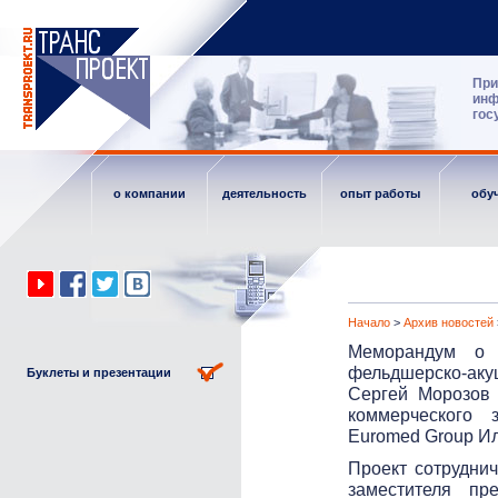
При
инф
гос
о компании
деятельность
опыт работы
обу
Начало
>
Архив новостей
Меморандум о 
фельдшерско-аку
Буклеты и презентации
Сергей Морозов
коммерческого з
Euromed Group И
Проект сотрудни
заместителя пр