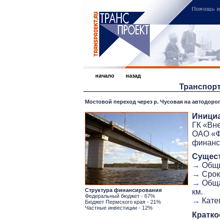
начало
назад
Транспор
Мостовой переход через р. Чусовая на автодоро
Иници
ГК «Вн
ОАО «Ф
финанс
Сущес
→
Общий
→
Срок 
→
Общая
Структура финансирования
км.
Федеральный бюджет - 67%
→
Катег
Бюджет Пермского края - 21%
Частные инвестиции - 12%
Кратко