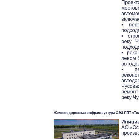
Проект
мосто
автомо
включае
▪ пере
подхода
▪ стро
реку Ч
подход
▪ реко
левом 
автодо
▪ пер
реконс
автодо
Чусова
ремонт
реку Чу
Железнодорожная инфраструктура ОЭЗ ППТ «Тол
Иници
АО «Ос
произво