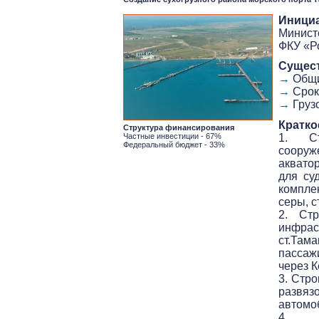
Иници
Минист
ФКУ «Р
Сущес
→
Общий
→
Срок 
→
Грузо
Кратко
Структура финансирования
Частные инвестиции - 67%
1. Ст
Федеральный бюджет - 33%
сооруж
аквато
для су
комплек
серы, с
2. Стр
инфрас
ст.Там
пассаж
через К
3. Стр
развя
автомо
4. С