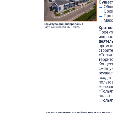
Сущес
→
Общий
→
Срок
→
Протя
→
Макси
Структура финансирования
Частные инвестиции - 100%
Кратко
Проект
инфра
деяте
промыш
строит
«Толья
терри
Концес
сметн
осущес
входя
пользо
желез
«Толья
польз
«Тольят
Создание сухогрузного района морского порта 